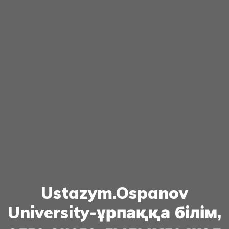
Ustazym.Ospanov
University-ұрпаққа білім,