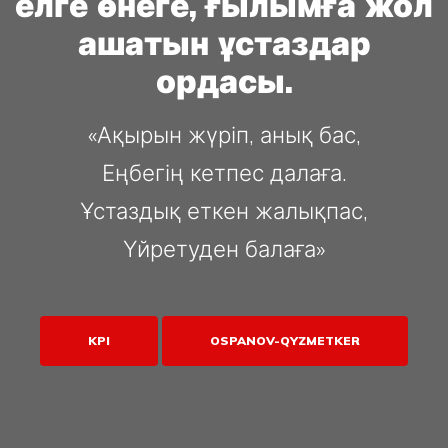
елге өнеге, ғылымға жол
ашатын ұстаздар
ордасы.
«Ақырын жүріп, анық бас,
Еңбегің кетпес далаға.
Ұстаздық еткен жалықпас,
Үйретуден балаға»
KPI
OSPANOV-QYZMETKER