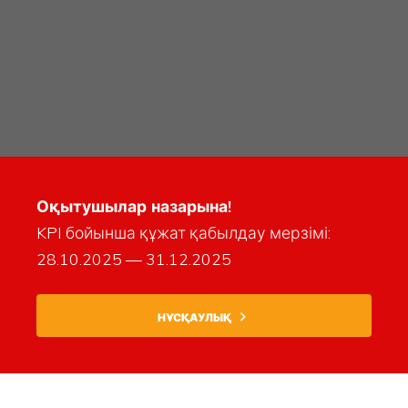
Оқытушылар назарына!
KPI бойынша құжат қабылдау мерзімі:
28.10.2025 — 31.12.2025
НҰСҚАУЛЫҚ